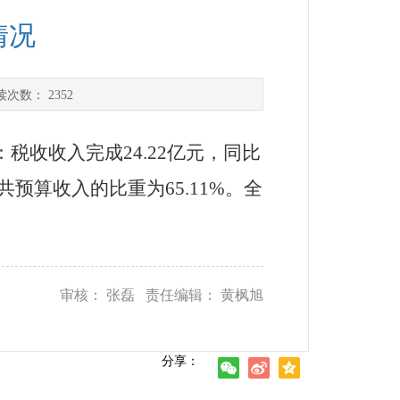
情况
读次数：
2352
：税收收入完成
24.22
亿元，同比
共预算收入的比重为
65.11%
。全
审核： 张磊 责任编辑： 黄枫旭
分享：